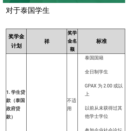
对于泰国学生
奖学
奖学金
标准
祥
金名
计划
额
泰国国籍
全日制学生
GPAX 为 2.00 或以
1. 学生贷
上
款（泰国
不适
以前从未获得过其
政府贷
用
他学士学位
款）
参加企业社会论坛