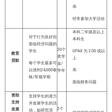
乖
经常参加大学活动
本科二年级及以上
对于行为良好但
本科生
面临经济问题的
20个
学生
GPAX 为 2.00 或以
教育
奖学
上
贷款
每个学生最多可
金/
以借到24,000泰
乖
学年
铢/常规学期
面临财务问题
资助
支持学生的潜力
支持
并发展学生的活
2个
发展
动，如研究演